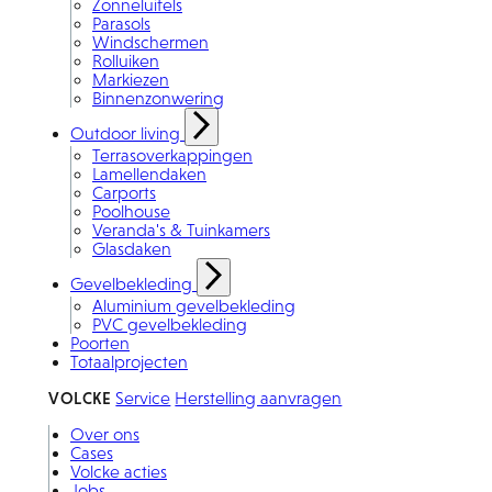
Zonneluifels
Parasols
Windschermen
Rolluiken
Markiezen
Binnenzonwering
Outdoor living
Terrasoverkappingen
Lamellendaken
Carports
Poolhouse
Veranda's & Tuinkamers
Glasdaken
Gevelbekleding
Aluminium gevelbekleding
PVC gevelbekleding
Poorten
Totaalprojecten
VOLCKE
Service
Herstelling aanvragen
Over ons
Cases
Volcke acties
Jobs