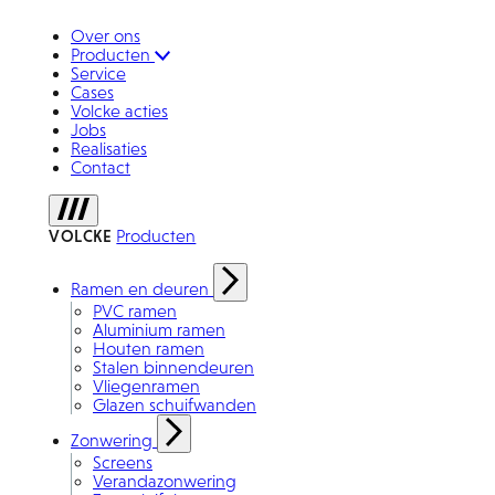
Over ons
Producten
Service
Cases
Volcke acties
Jobs
Realisaties
Contact
VOLCKE
Producten
Ramen en deuren
PVC ramen
Aluminium ramen
Houten ramen
Stalen binnendeuren
Vliegenramen
Glazen schuifwanden
Zonwering
Screens
Verandazonwering